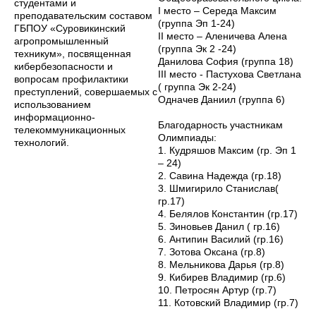
студентами и
I место – Середа Максим
преподавательским составом
(группа Эп 1-24)
ГБПОУ «Суровикинский
II место – Аленичева Алена
агропромышленный
(группа Эк 2 -24)
техникум», посвященная
Данилова София (группа 18)
кибербезопасности и
III место - Пастухова Светлана
вопросам профилактики
( группа Эк 2-24)
преступлений, совершаемых с
Одначев Даниил (группа 6)
использованием
информационно-
Благодарность участникам
телекоммуникационных
Олимпиады:
технологий.
1. Кудряшов Максим (гр. Эп 1
– 24)
2. Савина Надежда (гр.18)
3. Шмигирило Станислав(
гр.17)
4. Белялов Константин (гр.17)
5. Зиновьев Данил ( гр.16)
6. Антипин Василий (гр.16)
7. Зотова Оксана (гр.8)
8. Мельникова Дарья (гр.8)
9. Кибирев Владимир (гр.6)
10. Петросян Артур (гр.7)
11. Котовский Владимир (гр.7)