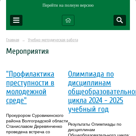
Перейти на полную версию
Главная
Учебно-методическая работа
→
Мероприятия
"Профилактика
Олимпиада по
преступности в
дисциплинам
молодежной
общеобразовательно
среде"
цикла 2024 - 2025
учебный год
Прокурором Суровикинского
района Волгоградской области
Результаты Олимпиады по
Станиславом Деревянченко
дисциплинам
проведена встреча со
Общеобразовательного цикла: