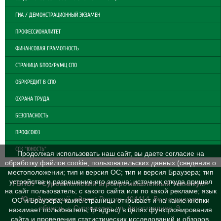
ГИА / ДЕМОНСТРАЦИОННЫЙ ЭКЗАМЕН
ПРОФЕССИОНАЛИТЕТ
ФИНАНСОВАЯ ГРАМОТНОСТЬ
СТРАНИЦА БПОО/РУМЦ СПО
ОБРКРЕДИТ В СПО
ОХРАНА ТРУДА
БЕЗОПАСНОСТЬ
ПРОФСОЮЗ
ССК "ЮНОСТЬ"
Продолжая использовать наш сайт, вы даете согласие на
обработку файлов cookie, пользовательских данных (сведения о
местоположении; тип и версия ОС; тип и версия Браузера; тип
устройства и разрешение его экрана; источник откуда пришел
ГБПОУ «Суровикинский агропромышленный техникум»
на сайт пользователь; с какого сайта или по какой рекламе; язык
Юридический адрес
:
Россия, 404414, Волгоградская
ОС и Браузера; какие страницы открывает и на какие кнопки
область, г. Суровикино, ул. Автострадная, 9
нажимает пользователь; ip-адрес) в целях функционирования
сайта и проведения статистических исследований и обзоров.