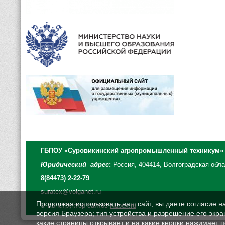
ГБПОУ «Суровикинский агропромышленный техникум»
Юридический адрес
:
Россия, 404414, Волгоградская облас
8(84473) 2-22-79
suratex@volganet.ru
Продолжая использовать наш сайт, вы даете согласие н
© Конструктор сайтов
Nubex.ru
версия Браузера; тип устройства и разрешение его экран
какие страницы открывает и на какие кнопки нажимает 