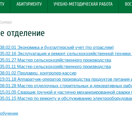
ТУ
АБИТУРИЕНТУ
УЧЕБНО-МЕТОДИЧЕСКАЯ РАБОТА
ВОС
Студенту
е отделение
38.02.01 Экономика и бухгалтерский учет (по отраслям)
35.02.16 Эксплуатация и ремонт сельскохозяйственной техники
35.01.27 Мастер сельскохозяйственного производства
35.01.11 Мастер сельскохозяйственного производства
38.01.02 Продавец, контролер-кассир
19.01.18 Аппаратчик-оператор производства продуктов питания 
08.01.28 Мастер отделочных строительных и декоративных раб
15.01.05 Сварщик (ручной и частично механизированной сварки 
35.01.15 Мастер по ремонту и обслуживанию электрооборудова
 обучение