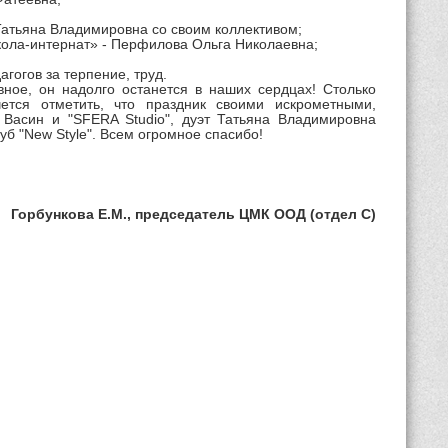
Татьяна Владимировна со своим коллективом;
кола-интернат» - Перфилова Ольга Николаевна;
гогов за терпение, труд.
вное, он надолго останется в наших сердцах! Столько
ется отметить, что праздник своими искрометными,
Васин и "SFERA Studio", дуэт Татьяна Владимировна
б "New Style". Всем огромное спасибо!
Горбункова Е.М., председатель ЦМК ООД (отдел С)