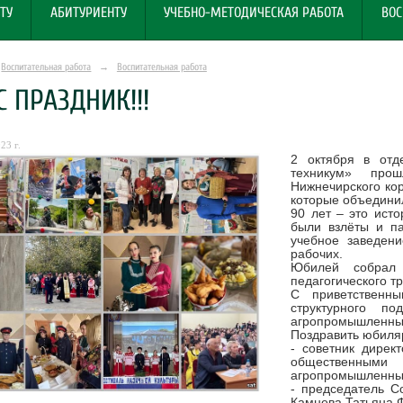
ТУ
АБИТУРИЕНТУ
УЧЕБНО-МЕТОДИЧЕСКАЯ РАБОТА
ВОС
Воспитательная работа
→
Воспитательная работа
С ПРАЗДНИК!!!
23 г.
2 октября в от
техникум» про
Нижнечирского ко
которые объедини
90 лет – это исто
были взлёты и па
учебное заведен
рабочих.
Юбилей собрал 
педагогического тр
С приветственн
структурного п
агропромышленный
Поздравить юбиля
- советник дирек
общественны
агропромышленный
- председатель С
Камнева Татьяна 