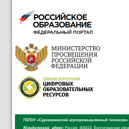
ГБПОУ «Суровикинский агропромышленный техникум»
Юридический адрес
:
Россия, 404414, Волгоградская облас