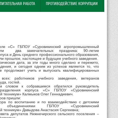
ПИТАТЕЛЬНАЯ РАБОТА
ПРОТИВОДЕЙСТВИЕ КОРРУПЦИИ
деле «С» ГБПОУ «Суровикинский агропромышленный
шли два замечательных праздника: 90-летие
рпуса и День среднего профессионального образования,
ли прошлое, настоящее и будущее учебного заведения.
рическая дата, за эти годы много сделано и пережито,
дения, и сегодня одним из успехов является то, что
ие продолжает учить и выпускать квалифицированных
всех: работников учебного заведения, ветеранов
уда, гостей.
ым словом к собравшимся обратился руководитель
одразделения корпуса «С» ГБПОУ «Суровикинский
 техникум» Калмыков Олег Геннадиевич.
ров пришли:
тора по воспитанию и по взаимодействию с детскими
ми объединениями ГБПОУ «Суровикинский
 техникум» Давыдова Анастасия Сергеевна;
овета депутатов Нижнечирского сельского поселения –
Фатеевна;