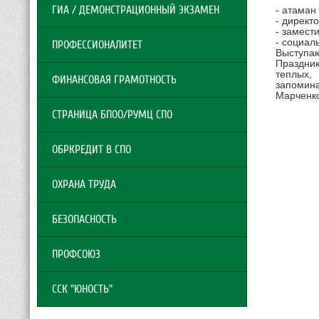
ГИА / ДЕМОНСТРАЦИОННЫЙ ЭКЗАМЕН
- атаман
- директ
- замест
- социал
ПРОФЕССИОНАЛИТЕТ
Выступаю
Праздник
теплых,
ФИНАНСОВАЯ ГРАМОТНОСТЬ
запомин
Марченко
СТРАНИЦА БПОО/РУМЦ СПО
ОБРКРЕДИТ В СПО
ОХРАНА ТРУДА
БЕЗОПАСНОСТЬ
ПРОФСОЮЗ
ССК "ЮНОСТЬ"