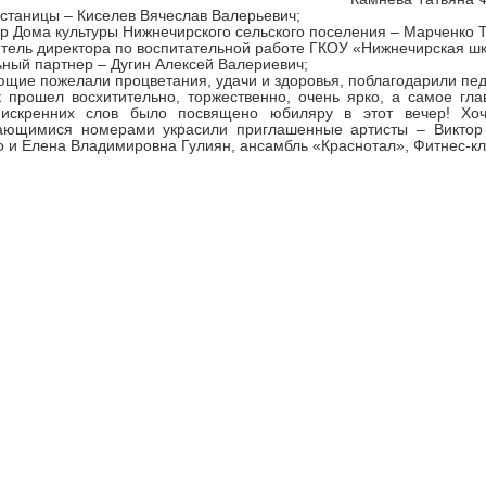
 станицы – Киселев Вячеслав Валерьевич;
ор Дома культуры Нижнечирского сельского поселения – Марченко 
итель директора по воспитательной работе ГКОУ «Нижнечирская ш
ьный партнер – Дугин Алексей Валериевич;
щие пожелали процветания, удачи и здоровья, поблагодарили педа
 прошел восхитительно, торжественно, очень ярко, а самое гла
 искренних слов было посвящено юбиляру в этот вечер! Хоч
ающимися номерами украсили приглашенные артисты – Виктор 
 и Елена Владимировна Гулиян, ансамбль «Краснотал», Фитнес-клу