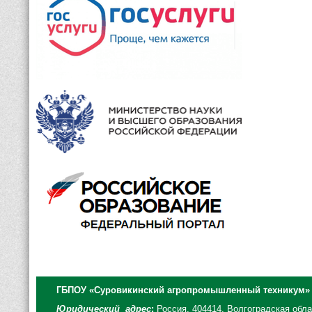
ГБПОУ «Суровикинский агропромышленный техникум»
Юридический адрес
:
Россия, 404414, Волгоградская облас