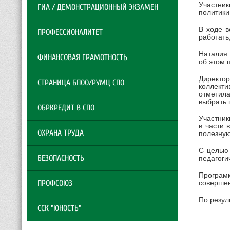
Участни
ГИА / ДЕМОНСТРАЦИОННЫЙ ЭКЗАМЕН
политики
В ходе в
ПРОФЕССИОНАЛИТЕТ
работать
Наталия 
ФИНАНСОВАЯ ГРАМОТНОСТЬ
об этом 
Директо
СТРАНИЦА БПОО/РУМЦ СПО
коллекти
отметила
выбрать 
ОБРКРЕДИТ В СПО
Участник
в части 
ОХРАНА ТРУДА
полезную
С целью
БЕЗОПАСНОСТЬ
педагоги
Программ
ПРОФСОЮЗ
совершен
По резул
ССК "ЮНОСТЬ"