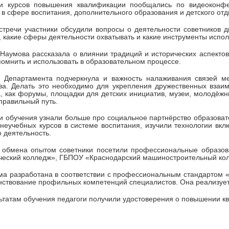
ки курсов повышения квалификации пообщались по видеоконфе
 в сфере воспитания, дополнительного образования и детского от
стречи участники обсудили вопросы о деятельности советников 
, какие сферы деятельности охватывать и какие инструменты испол
Наумова рассказала о влиянии традиций и исторических аспектов
помнить и использовать в образовательном процессе.
р Департамента подчеркнула и важность налаживания связей ме
ва. Делать это необходимо для укрепления дружественных взаи
, как форумы, площадки для детских инициатив, музеи, молодёжн
правильный путь.
и обучения узнали больше про социальное партнёрство образоват
внеучебных курсов в системе воспитания, изучили технологии 
 деятельность.
 обмена опытом советники посетили профессиональные образов
ческий колледж», ГБПОУ «Краснодарский машиностроительный ко
а разработана в соответствии с профессиональным стандартом «
ствование профильных компетенций специалистов. Она реализует
ьтатам обучения педагоги получили удостоверения о повышении к