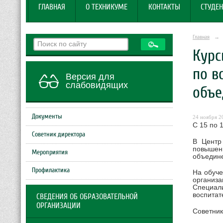
ГЛАВНАЯ
О ТЕХНИКУМЕ
КОНТАКТЫ
СТУДЕН
Главная
→
Курс
по в
Версия для
слабовидящих
объе
Документы
24 ноября 20
С 15 по 
Советник директора
В Центр
повышен
Мероприятия
объедине
Профилактика
На обуче
организа
Специали
воспитат
СВЕДЕНИЯ ОБ ОБРАЗОВАТЕЛЬНОЙ
ОРГАНИЗАЦИИ
Советник