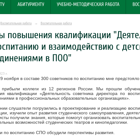
ТУ
АБИТУРИЕНТУ
УЧЕБНО-МЕТОДИЧЕСКАЯ РАБОТА
ВОС
Воспитательная работа
→
Воспитательная работа
ы повышения квалификации "Деятел
оспитанию и взаимодействию с де
динениями в ПОО"
23 г.
19 ноября в составе 300 советников по воспитанию мне предстоял
 прибыли коллеги из 12 регионов России. Мы прошли обучен
ия квалификации «Деятельность советника директора по восп
ниями в профессиональных образовательных организациях».
нии слушатели погрузились в проектирование и реализацию восп
ции, изучили опыт развития студенческого самоуправления, деяте
сты получили знания, которые помогут организовать воспитательн
ельных возможностей студенческих театров и кинопедагогики.
и по воспитанию СПО обсудили перспективы развития.