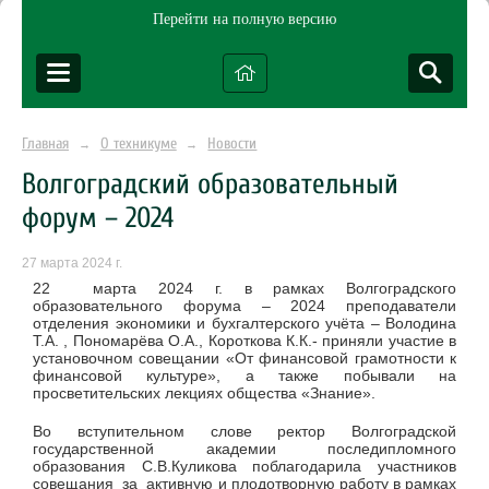
Перейти на полную версию
Главная
О техникуме
Новости
→
→
Волгоградский образовательный
форум – 2024
27 марта 2024 г.
22 марта 2024 г. в рамках Волгоградского
образовательного форума – 2024 преподаватели
отделения экономики и бухгалтерского учёта – Володина
Т.А. , Пономарёва О.А., Короткова К.К.- приняли участие в
установочном совещании «От финансовой грамотности к
финансовой культуре», а также побывали на
просветительских лекциях общества «Знание».
Во вступительном слове ректор Волгоградской
государственной академии последипломного
образования С.В.Куликова поблагодарила участников
совещания за активную и плодотворную работу в рамках