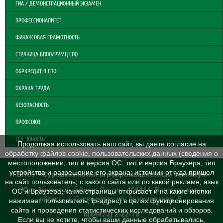
ГИА / ДЕМОНСТРАЦИОННЫЙ ЭКЗАМЕН
ПРОФЕССИОНАЛИТЕТ
ФИНАНСОВАЯ ГРАМОТНОСТЬ
СТРАНИЦА БПОО/РУМЦ СПО
ОБРКРЕДИТ В СПО
ОХРАНА ТРУДА
БЕЗОПАСНОСТЬ
ПРОФСОЮЗ
ССК "ЮНОСТЬ"
Продолжая использовать наш сайт, вы даете согласие на
обработку файлов cookie, пользовательских данных (сведения о
местоположении; тип и версия ОС; тип и версия Браузера; тип
устройства и разрешение его экрана; источник откуда пришел
ГБПОУ «Суровикинский агропромышленный техникум»
на сайт пользователь; с какого сайта или по какой рекламе; язык
Юридический адрес
:
Россия, 404414, Волгоградская
ОС и Браузера; какие страницы открывает и на какие кнопки
область, г. Суровикино, ул. Автострадная, 9
нажимает пользователь; ip-адрес) в целях функционирования
сайта и проведения статистических исследований и обзоров.
8(84473) 2-22-79
Если вы не хотите, чтобы ваши данные обрабатывались,