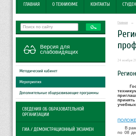
ГЛАВНАЯ
О ТЕХНИКУМЕ
КОНТАКТЫ
СТУДЕН
Главная
→
Реги
проф
Версия для
слабовидящих
24 ноября 20
Методический кабинет
Регио
Мероприятия
Гос
технику
Дополнительные общеразвивающие программы
приглаш
принять
учебных
СВЕДЕНИЯ ОБ ОБРАЗОВАТЕЛЬНОЙ
ОРГАНИЗАЦИИ
ПОЛОЖ
В рамках
ГИА / ДЕМОНСТРАЦИОННЫЙ ЭКЗАМЕН
по 08 д