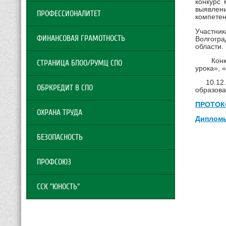
конкурс
выявлен
ПРОФЕССИОНАЛИТЕТ
компетен
Участник
ФИНАНСОВАЯ ГРАМОТНОСТЬ
Волгогра
области.
Конкурс
СТРАНИЦА БПОО/РУМЦ СПО
урока», 
10.12.20
ОБРКРЕДИТ В СПО
образова
ПРОТОК
ОХРАНА ТРУДА
Диплом
БЕЗОПАСНОСТЬ
ПРОФСОЮЗ
ССК "ЮНОСТЬ"