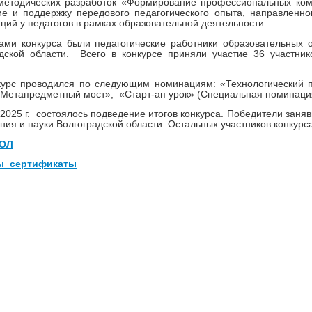
 методических разработок «Формирование профессиональных ком
ие и поддержку передового педагогического опыта, направлен
ций у педагогов в рамках образовательной деятельности.
ами конкурса были педагогические работники образовательных 
дской области. Всего в конкурсе приняли участие 36 участник
 проводился по следующим номинациям: «Технологический про
«Метапредметный мост», «Старт-ап урок» (Специальная номинация
25 г. состоялось подведение итогов конкурса. Победители заняв
ния и науки Волгоградской области. Остальных участников конкурс
ОЛ
ы_сертификаты