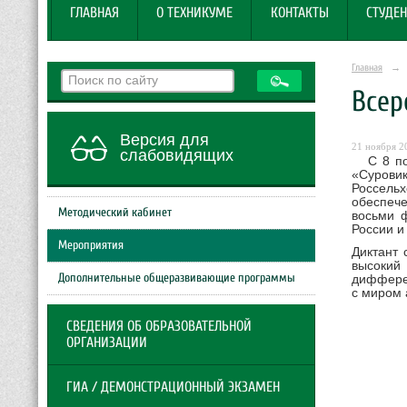
ГЛАВНАЯ
О ТЕХНИКУМЕ
КОНТАКТЫ
СТУДЕН
Главная
→
Всер
Версия для
21 ноября 20
слабовидящих
С 8 по 1
«Сурови
Россельх
обеспеч
Методический кабинет
восьми 
России и
Мероприятия
Диктант 
высокий
Дополнительные общеразвивающие программы
дифферен
с миром 
СВЕДЕНИЯ ОБ ОБРАЗОВАТЕЛЬНОЙ
ОРГАНИЗАЦИИ
ГИА / ДЕМОНСТРАЦИОННЫЙ ЭКЗАМЕН