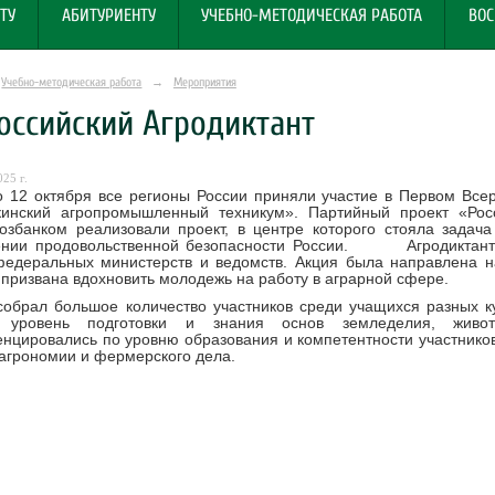
ТУ
АБИТУРИЕНТУ
УЧЕБНО-МЕТОДИЧЕСКАЯ РАБОТА
ВОС
Учебно-методическая работа
→
Мероприятия
оссийский Агродиктант
25 г.
2 октября все регионы России приняли участие в Первом Всеро
кинский агропромышленный техникум». Партийный проект «Рос
озбанком реализовали проект, в центре которого стояла задач
ении продовольственной безопасности России. Агродиктант 
федеральных министерств и ведомств. Акция была направлена н
 призвана вдохновить молодежь на работу в аграрной сфере.
собрал большое количество участников среди учащихся разных 
 уровень подготовки и знания основ земледелия, животн
цировались по уровню образования и компетентности участников
агрономии и фермерского дела.