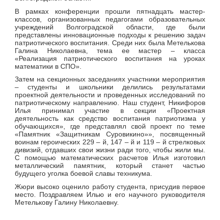
В рамках конференции прошли пятнадцать мастер-
классов, организованных педагогами образовательных
учреждений Волгоградской области, где были
представлены инновационные подходы к решению задач
патриотического воспитания. Среди них была Метелькова
Галина Николаевна, тема ее мастер – класса
«Реализация патриотического воспитания на уроках
математики в СПО».
Затем на секционных заседаниях участники мероприятия
– студенты и школьники делились результатами
проектной деятельности и проведенных исследований по
патриотическому направлению. Наш студент, Никифоров
Илья принимал участие в секции «Проектная
деятельность как средство воспитания патриотизма у
обучающихся», где представлял свой проект по теме
«Памятник «Защитникам Суровикино»», посвященный
воинам героических 229 – й, 147 – й и 119 – й стрелковых
дивизий, отдавших свои жизни ради того, чтобы жили мы.
С помощью математических расчетов Илья изготовил
металлический памятник, который станет частью
будущего уголка боевой славы техникума.
Жюри высоко оценило работу студента, присудив первое
место. Поздравляем Илью и его научного руководителя
Метелькову Галину Николаевну.