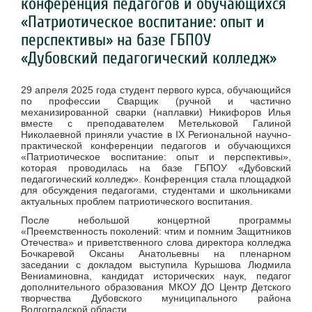
конференция педагогов и обучающихся
«Патриотическое воспитание: опыт и
перспективы» на базе ГБПОУ
«Дубовский педагогический колледж»
29 апреля 2025 года студент первого курса, обучающийся
по профессии Сварщик (ручной и частично
механизированной сварки (наплавки) Никифоров Илья
вместе с преподавателем Метельковой Галиной
Николаевной приняли участие в
IX
Региональной научно-
практической конференции педагогов и обучающихся
«Патриотическое воспитание: опыт и перспективы»,
которая проводилась на базе ГБПОУ «Дубовский
педагогический колледж».
Конференция стала площадкой
для обсуждения педагогами, студентами и школьниками
актуальных проблем патриотического воспитания.
После небольшой концертной программы
«Преемственность поколений: чтим и помним Защитников
Отечества» и приветственного слова директора колледжа
Бочкаревой Оксаны Анатольевны на пленарном
заседании с докладом выступила Курышова Людмила
Вениаминовна, кандидат исторических наук, педагог
дополнительного образования МКОУ ДО Центр Детского
творчества Дубовского муниципального района
Волгоградской области.