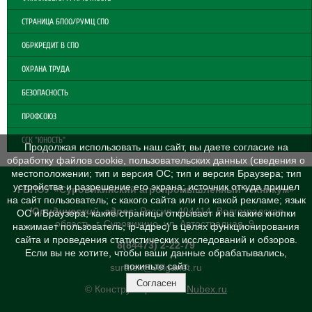
СТРАНИЦА БПОО/РУМЦ СПО
ОБРКРЕДИТ В СПО
ОХРАНА ТРУДА
БЕЗОПАСНОСТЬ
ПРОФСОЮЗ
ССК "ЮНОСТЬ"
Продолжая использовать наш сайт, вы даете согласие на
обработку файлов cookie, пользовательских данных (сведения о
местоположении; тип и версия ОС; тип и версия Браузера; тип
устройства и разрешение его экрана; источник откуда пришел
ГБПОУ «Суровикинский агропромышленный техникум»
на сайт пользователь; с какого сайта или по какой рекламе; язык
Юридический адрес
:
Россия, 404414, Волгоградская
ОС и Браузера; какие страницы открывает и на какие кнопки
область, г. Суровикино, ул. Автострадная, 9
нажимает пользователь; ip-адрес) в целях функционирования
сайта и проведения статистических исследований и обзоров.
8(84473) 2-22-79
Если вы не хотите, чтобы ваши данные обрабатывались,
покиньте сайт.
suratex@volganet.ru
Согласен
© Конструктор сайтов
Nubex.ru