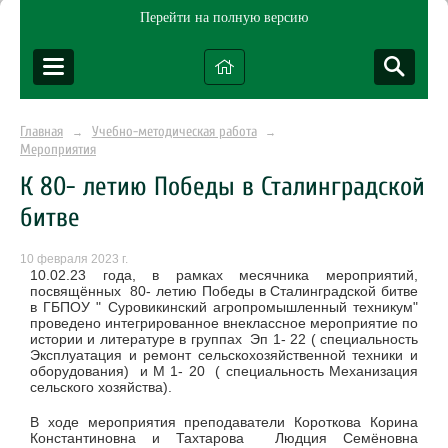
Перейти на полную версию
Главная
Учебно-методическая работа
→
→
Мероприятия
К 80- летию Победы в Сталинградской
битве
10 февраля 2023 г.
10.02.23 года, в рамках месячника мероприятий,
посвящённых 80- летию Победы в Сталинградской битве
в ГБПОУ " Суровикинский агропромышленный техникум"
проведено интегрированное внеклассное мероприятие по
истории и литературе в группах Эп 1- 22 ( специальность
Эксплуатация и ремонт сельскохозяйственной техники и
оборудования) и М 1- 20 ( специальность Механизация
сельского хозяйства).
В ходе мероприятия преподаватели Короткова Корина
Константиновна и Тахтарова Людция Семёновна