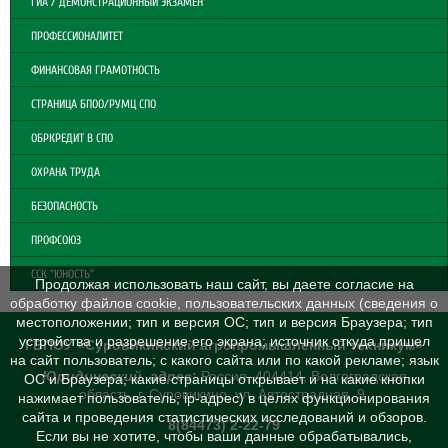
ГИА / ДЕМОНСТРАЦИОННЫЙ ЭКЗАМЕН
ПРОФЕССИОНАЛИТЕТ
ФИНАНСОВАЯ ГРАМОТНОСТЬ
СТРАНИЦА БПОО/РУМЦ СПО
ОБРКРЕДИТ В СПО
ОХРАНА ТРУДА
БЕЗОПАСНОСТЬ
ПРОФСОЮЗ
ССК "ЮНОСТЬ"
Продолжая использовать наш сайт, вы даете согласие на
обработку файлов cookie, пользовательских данных (сведения о
местоположении; тип и версия ОС; тип и версия Браузера; тип
устройства и разрешение его экрана; источник откуда пришел
ГБПОУ «Суровикинский агропромышленный техникум»
на сайт пользователь; с какого сайта или по какой рекламе; язык
Юридический адрес
:
Россия, 404414, Волгоградская
ОС и Браузера; какие страницы открывает и на какие кнопки
область, г. Суровикино, ул. Автострадная, 9
нажимает пользователь; ip-адрес) в целях функционирования
сайта и проведения статистических исследований и обзоров.
8(84473) 2-22-79
Если вы не хотите, чтобы ваши данные обрабатывались,