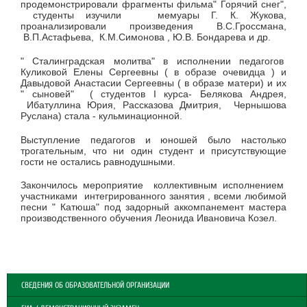
продемонстрировали фрагменты фильма" Горячий снег",
студенты изучили мемуары Г. К. Жукова,
проанализировали произведения В.С.Гроссмана,
В.П.Астафьева, К.М.Симонова , Ю.В. Бондарева и др.
" Сталинградская молитва" в исполнении педагогов
Куликовой Елены Сергеевны ( в образе очевидца ) и
Давыдовой Анастасии Сергеевны ( в образе матери) и их
" сыновей" ( студентов I курса- Белякова Андрея,
Ибатуллина Юрия, Рассказова Дмитрия, Чернышова
Руслана) стала - кульминационной.
Выступление педагогов и юношей было настолько
трогательным, что ни один студент и присутствующие
гости не остались равнодушными.
Закончилось мероприятие коллективным исполнением
участниками интегрированного занятия , всеми любимой
песни " Катюша" под задорный аккомпанемент мастера
производственного обучения Леонида Ивановича Козел.
СВЕДЕНИЯ ОБ ОБРАЗОВАТЕЛЬНОЙ ОРГАНИЗАЦИИ